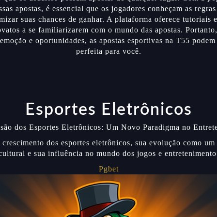
ssas apostas, é essencial que os jogadores conheçam as regras 
izar suas chances de ganhar. A plataforma oferece tutoriais 
vatos a se familiarizarem com o mundo das apostas. Portanto,
emoção e oportunidades, as apostas esportivas na T55 podem 
perfeita para você.
Esportes Eletrônicos
são dos Esportes Eletrônicos: Um Novo Paradigma no Entret
 crescimento dos esportes eletrônicos, sua evolução como u
cultural e sua influência no mundo dos jogos e entretenimento
Pgbet