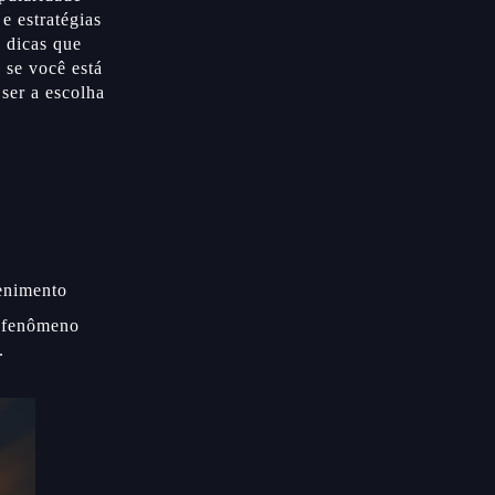
e estratégias
e dicas que
 se você está
ser a escolha
enimento
m fenômeno
.