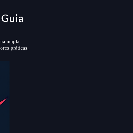
 Guia
uma ampla
ores práticas,