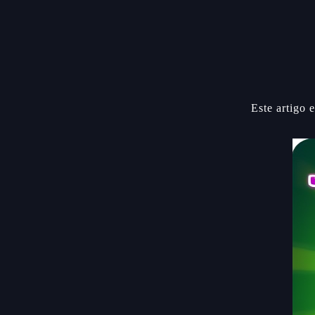
Este artigo 