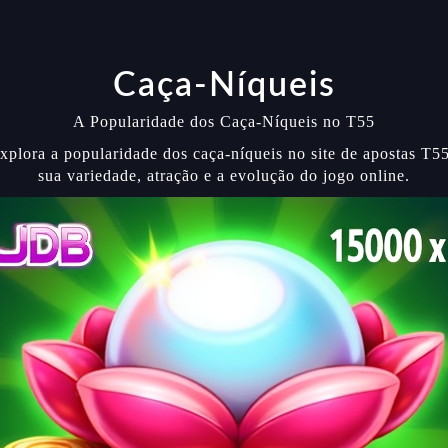
Caça-Níqueis
A Popularidade dos Caça-Níqueis no T55
explora a popularidade dos caça-níqueis no site de apostas T5
sua variedade, atração e a evolução do jogo online.