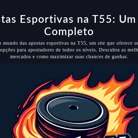
tas Esportivas na T55: Um
Completo
o mundo das apostas esportivas na T55, um site que oferece 
opções para apostadores de todos os níveis. Descubra as melh
mercados e como maximizar suas chances de ganhar.