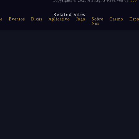
Copyrights © 2025 All Rights Reserved by
T55
Related Sites
de
Eventos
Dicas
Aplicativo
Jogo
Sobre
Casino
Espo
Nós