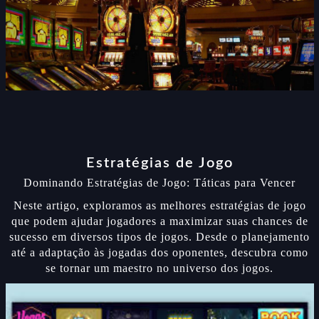
Estratégias de Jogo
Dominando Estratégias de Jogo: Táticas para Vencer
Neste artigo, exploramos as melhores estratégias de jogo
que podem ajudar jogadores a maximizar suas chances de
sucesso em diversos tipos de jogos. Desde o planejamento
até a adaptação às jogadas dos oponentes, descubra como
se tornar um maestro no universo dos jogos.