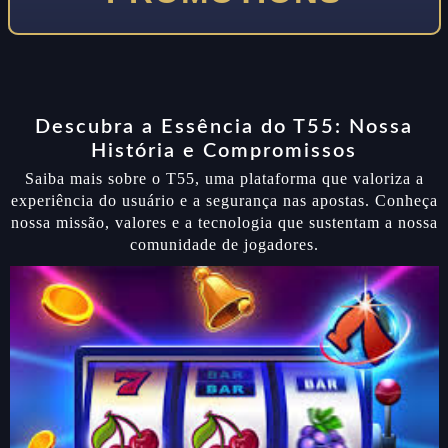
Descubra a Essência do T55: Nossa
História e Compromissos
Saiba mais sobre o T55, uma plataforma que valoriza a
experiência do usuário e a segurança nas apostas. Conheça
nossa missão, valores e a tecnologia que sustentam a nossa
comunidade de jogadores.