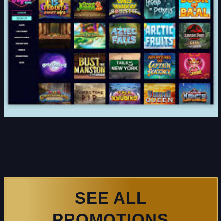
SEE ALL
PROMOTIONS