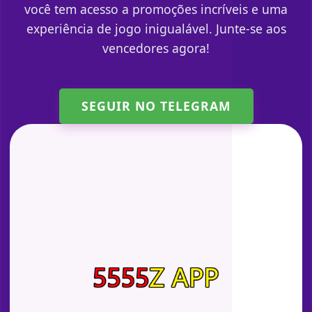
você tem acesso a promoções incríveis e uma
experiência de jogo inigualável. Junte-se aos
vencedores agora!
SEGUIR NO TELEGRAM