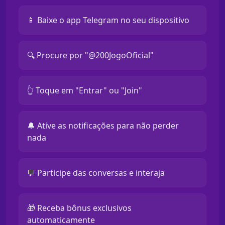
📱 Baixe o app Telegram no seu dispositivo
🔍 Procure por "@200JogoOficial"
👆 Toque em "Entrar" ou "Join"
🔔 Ative as notificações para não perder
nada
💬 Participe das conversas e interaja
🎁 Receba bônus exclusivos
automaticamente