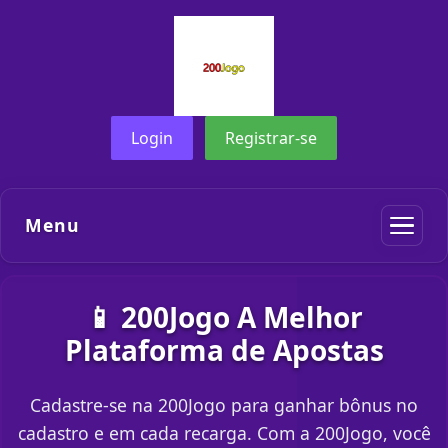
Login
Registrar-se
Menu
📱 200Jogo A Melhor
Plataforma de Apostas
Cadastre-se na 200Jogo para ganhar bônus no
cadastro e em cada recarga. Com a 200Jogo, você