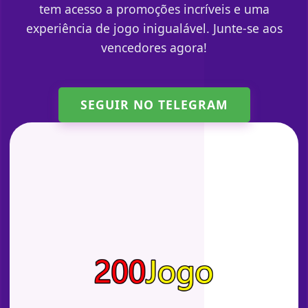
tem acesso a promoções incríveis e uma
experiência de jogo inigualável. Junte-se aos
vencedores agora!
SEGUIR NO TELEGRAM