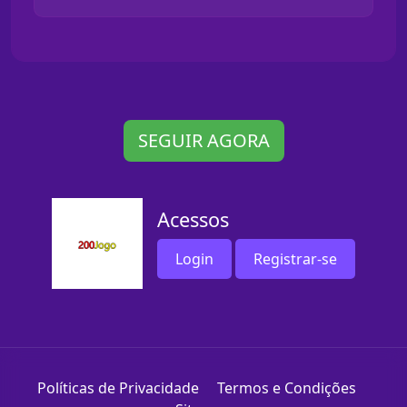
SEGUIR AGORA
Acessos
Login
Registrar-se
Políticas de Privacidade
Termos e Condições